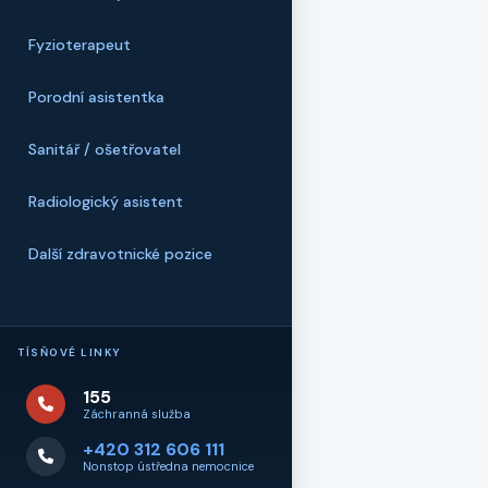
Fyzioterapeut
Porodní asistentka
Sanitář / ošetřovatel
Radiologický asistent
Další zdravotnické pozice
TÍSŇOVÉ LINKY
155
Záchranná služba
+420 312 606 111
Nonstop ústředna nemocnice