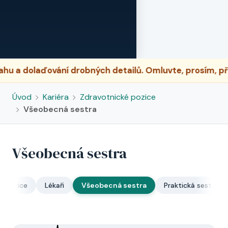
dolaďování drobných detailů. Omluvte, prosím, případ
Úvod
Kariéra
Zdravotnické pozice
Všeobecná sestra
Všeobecná sestra
é pozice
Lékaři
Všeobecná sestra
Praktická sestra