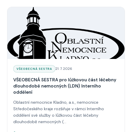
Datum:
21. 7. 2026
KATEGORIE:
VŠEOBECNÁ SESTRA
VŠEOBECNÁ SESTRA pro lůžkovou část léčebny
dlouhodobě nemocných (LDN) Interního
oddělení
Oblastní nemocnice Kladno, a.s., nemocnice
Středočeského kraje rozšiřuje v rámci Interního
oddělení své služby o lůžkovou část léčebny
dlouhodobě nemocných (...