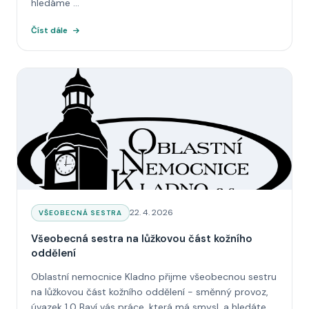
hledáme ...
Číst dále
Datum:
22. 4. 2026
KATEGORIE:
VŠEOBECNÁ SESTRA
Všeobecná sestra na lůžkovou část kožního
oddělení
Oblastní nemocnice Kladno přijme všeobecnou sestru
na lůžkovou část kožního oddělení - směnný provoz,
úvazek 1,0 Baví vás práce, která má smysl, a hledáte...