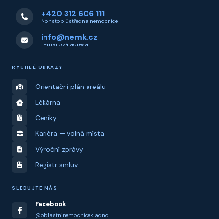
+420 312 606 111
Nonstop ústředna nemocnice
info@nemk.cz
E-mailová adresa
RYCHLÉ ODKAZY
Orientační plán areálu
Lékárna
Ceníky
Kariéra — volná místa
Výroční zprávy
Registr smluv
SLEDUJTE NÁS
Facebook
@oblastninemocnicekladno