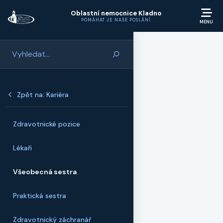
Přeskočit na hlavní obsah
Oblastní nemocnice Kladno
POMÁHAT JE NAŠE POSLÁNÍ
Zpět na: Kariéra
Zdravotnické pozice
Lékaři
Všeobecná sestra
Praktická sestra
Zdravotnický záchranář