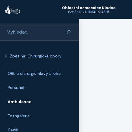
Přeskočit na hlavní obsah
Oblastní nemocnice Kladno
POMÁHAT JE NAŠE POSLÁNÍ
Zpět na: Chirurgické obory
ORL a chirurgie hlavy a krku
Personál
Ambulance
Fotogalerie
Ceník