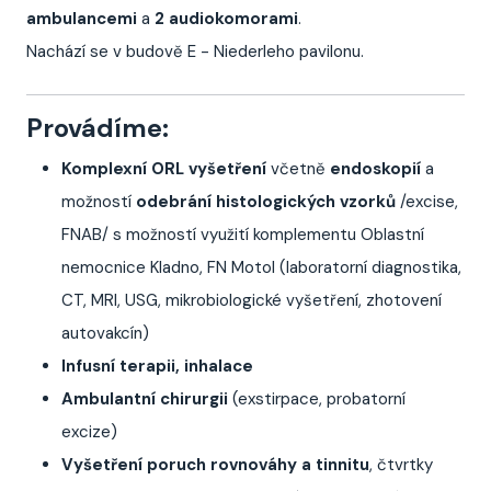
ambulancemi
a
2 audiokomorami
.
Nachází se v budově E - Niederleho pavilonu.
Provádíme:
Komplexní ORL vyšetření
včetně
endoskopií
a
možností
odebrání histologických vzorků
/excise,
FNAB/ s možností využití komplementu Oblastní
nemocnice Kladno, FN Motol (laboratorní diagnostika,
CT, MRI, USG, mikrobiologické vyšetření, zhotovení
autovakcín)
Infusní terapii, inhalace
Ambulantní chirurgii
(exstirpace, probatorní
excize)
Vyšetření
poruch rovnováhy a tinnitu
, čtvrtky