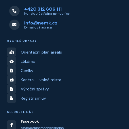
+420 312 606 111
Nonstop ústředna nemocnice
info@nemk.cz
E-mailová adresa
RYCHLÉ ODKAZY
Orientační plán areálu
Lékárna
Ceníky
Kariéra — volná místa
Výroční zprávy
Registr smluv
SLEDUJTE NÁS
Facebook
@oblastninemocnicekladno