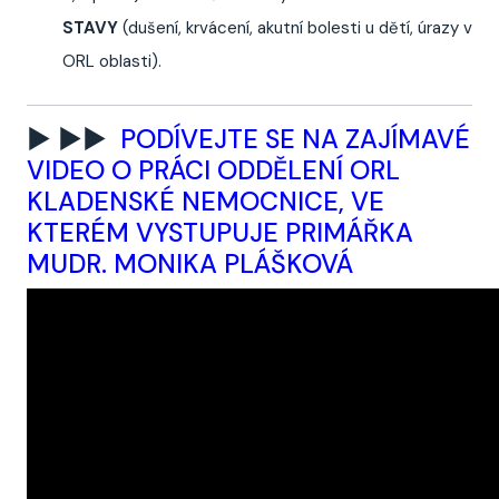
STAVY
(dušení, krvácení, akutní bolesti u dětí, úrazy v
ORL oblasti).
► ►►
PODÍVEJTE SE NA ZAJÍMAVÉ
VIDEO O PRÁCI ODDĚLENÍ ORL
KLADENSKÉ NEMOCNICE, VE
KTERÉM VYSTUPUJE PRIMÁŘKA
MUDR. MONIKA PLÁŠKOVÁ