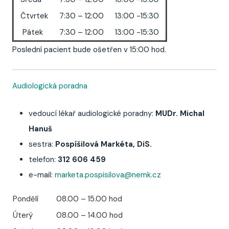
Čtvrtek
7:30 – 12:00
13:00 -15:30
Pátek
7:30 – 12:00
13:00 -15:30
Poslední pacient bude ošetřen v 15:00 hod.
Audiologická poradna
vedoucí lékař audiologické poradny:
MUDr. Michal
Hanuš
sestra:
Pospíšilová Markéta, DiS.
telefon:
312 606 459
e-mail:
marketa.pospisilova@nemk.cz
Pondělí
08.00 – 15.00 hod
Úterý
08.00 – 14.00 hod