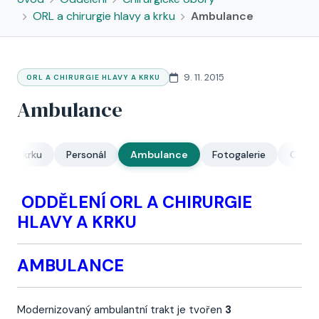
ORL a chirurgie hlavy a krku
Ambulance
9. 11. 2015
ORL A CHIRURGIE HLAVY A KRKU
Ambulance
avy a krku
Personál
Ambulance
Fotogalerie
Ceník
ODDĚLENÍ ORL A CHIRURGIE
HLAVY A KRKU
AMBULANCE
Modernizovaný ambulantní trakt je tvořen
3