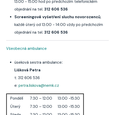
13.00 - 15.00 hod po předchozím telefonickém
objednání na tel.
312 606 536
Screeningové vyšetření sluchu novorozenců
,
každé úterý od 13:00 - 14:00 vždy po předchozím
objednání na tel.
312 606 536
Všeobecná ambulance
úseková sestra ambulance
:
Lišková Petra
t: 312 606 536
e:
petra.liskova@nemk.cz
Pondělí
7:30 – 12:00
13:00 -15:30
Úterý
7:30 – 12:00
13:00 -15:30
Sředa
7:30 – 12:00
13:00 -15:30