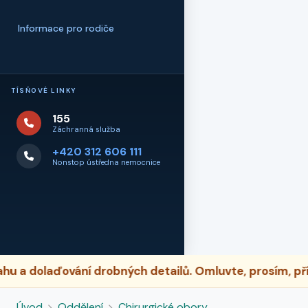
Informace pro rodiče
TÍSŇOVÉ LINKY
155
Záchranná služba
+420 312 606 111
Nonstop ústředna nemocnice
 dolaďování drobných detailů. Omluvte, prosím, přípa
Úvod
Oddělení
Chirurgické obory