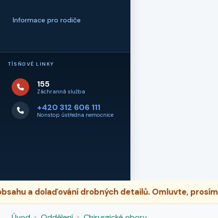
Informace pro rodiče
TÍSŇOVÉ LINKY
155
Záchranná služba
+420 312 606 111
Nonstop ústředna nemocnice
hu a dolaďování drobných detailů. Omluvte, prosím, př
Úvod
Oddělení
Chirurgické obory