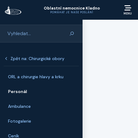
Přeskočit na hlavní obsah
Oblastní nemocnice Kladno
POMÁHAT JE NAŠE POSLÁNÍ
Zpět na: Chirurgické obory
ORL a chirurgie hlavy a krku
Personál
Ambulance
Fotogalerie
Ceník