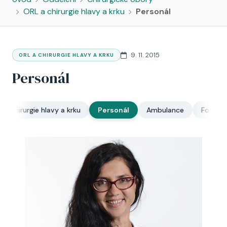
ORL a chirurgie hlavy a krku
Personál
9. 11. 2015
ORL A CHIRURGIE HLAVY A KRKU
Personál
 a chirurgie hlavy a krku
Personál
Ambulance
Fotogal