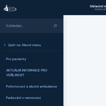
Přeskočit na hlavní obsah
Oblastní 
POMÁHAT
Zpět na: Hlavní menu
Pro pacienty
AKTUÁLNÍ INFORMACE PRO
VEŘEJNOST
Pohotovost a akutní ambulance
Parkování v nemocnici