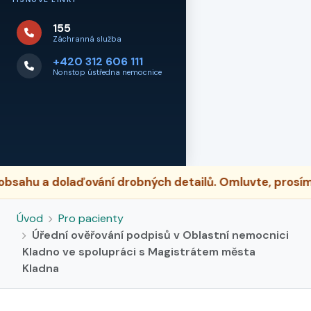
155
Záchranná služba
+420 312 606 111
Nonstop ústředna nemocnice
a dolaďování drobných detailů. Omluvte, prosím, příp
Úvod
Pro pacienty
Úřední ověřování podpisů v Oblastní nemocnici
Kladno ve spolupráci s Magistrátem města
Kladna