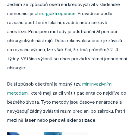
Jedním ze způsobů ošetření křečových žil v kladenské
nemocnici je
chirurgická operace
. Provádí se podle
rozsahu postižení v lokální, svodné nebo celkové
anestezii. Principem metody je odstranění žil pomocí
chirurgických nástrojů. Doba rekonvalescence je závislá
na rozsahu výkonu, lze však říci, že trvá průměrně 2-4
týdny. Většina výkonů se dnes provádí v rámci jednodenní
chirurgie.
Další způsob ošetření je možný tzv.
miniinvazivními
metodami
, které mají za cíl vrátit pacienta co nejdříve do
běžného života. Tyto metody jsou časově nenáročně a
nevyžadují žádný zvláštní režim před ani po zákroku. Patří
mezi ně
laser
nebo
pěnová sklerotizace
.