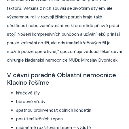
faktorů. Většina z nich souvisí se životním stylem, ale
významnou roli v rozvoji žilních poruch hraje také
dědičnost nebo zaměstnání, ve kterém lidé při své práci
stojí. Nošení kompresivních punčoch a užívání léků přináší
pouze zmírnění obtíží, ale odstranění křečových žil je
možné pouze operativně,“ upozorňuje vedoucí lékař cévní
chirurgie kladenské nemocnice MUDr. Miroslav Dvořáček.
V cévní poradně Oblastní nemocnice
Kladno řešíme
křečové žíly
bércové vředy
špatnou prokrvenost dolních končetin
postižení krčních tepen
nadměrné rozšiřování tepen – výdutě