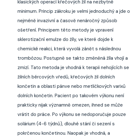
klasických operací křečových žil na nezbytné
minimum. Princip zákroku je velmi jednoduchý a jde o
nejméně invazivní a časově nenáročný způsob
ošetření. Principem této metody je vpravení
sklerotizační emulze do žíly, ve které dojde k
chemické reakci, která vyvolá zánět s následnou
trombózou. Postupně se takto změněná žíla vhojí a
zmizí. Tato metoda je vhodná k terapii nehojících se
žilních bércových vředů, křečových žil dolních
končetin a oblasti pánve nebo metličkových varixů
dolních končetin. Pacient po takovém výkonu není
prakticky nijak významně omezen, ihned se může
vrátit do práce. Po výkonu se nedoporučuje pouze
solárium (4-6 týdnů), dlouhé stání či sezení s
pokrčenou končetinou. Naopak je vhodná, a