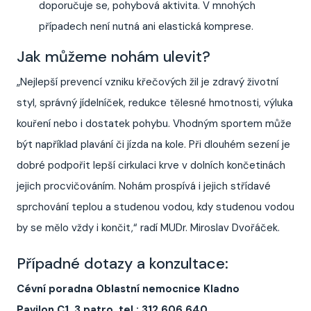
doporučuje se, pohybová aktivita. V mnohých
případech není nutná ani elastická komprese.
Jak můžeme nohám ulevit?
„Nejlepší prevencí vzniku křečových žil je zdravý životní
styl, správný jídelníček, redukce tělesné hmotnosti, výluka
kouření nebo i dostatek pohybu. Vhodným sportem může
být například plavání či jízda na kole. Při dlouhém sezení je
dobré podpořit lepší cirkulaci krve v dolních končetinách
jejich procvičováním. Nohám prospívá i jejich střídavé
sprchování teplou a studenou vodou, kdy studenou vodou
by se mělo vždy i končit,“ radí MUDr. Miroslav Dvořáček.
Případné dotazy a konzultace:
Cévní poradna Oblastní nemocnice Kladno
Pavilon C1, 3.patro, tel.: 312 606 640