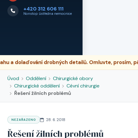
+420 312 606 111
Nonstop ústředna nemocnice
 dolaďování drobných detailů. Omluvte, prosím, přípa
Úvod
Oddělení
Chirurgické obory
Chirurgické oddělení
Cévní chirurgie
Řešení žilních problémů
28. 6. 2018
NEZAŘAZENO
Řešení žilních problémů