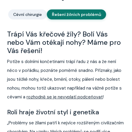
Cévní chirurgie
Řešení žilních problémů
Trápí Vás křečové žíly? Bolí Vás
nebo Vám otékají nohy? Máme pro
Vás řešení!
Potíže s dolními končetinami trápí řadu z nás a že není
něco v pořádku, poznáte poměrně snadno. Příznaky, jako
jsou těžké nohy, křeče, brnění, otoky, pálení nebo bolest
nohou, mohou totiž ukazovat například na vážné potíže s
cévami a
rozhodně se je nevyplatí podceňovat
!
Roli hraje životní styl i genetika
„Problémy se žílami patří k nejvíce rozšířeným civilizačním
chorobám. Na vzniku žilních problémů se podílí více