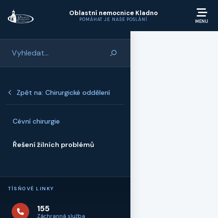
Přeskočit na hlavní obsah
Oblastní nemocnice Kladno
POMÁHAT JE NAŠE POSLÁNÍ
Zpět na: Chirurgické oddělení
Cévní chirurgie
Řešení žilních problémů
TÍSŇOVÉ LINKY
155
Záchranná služba