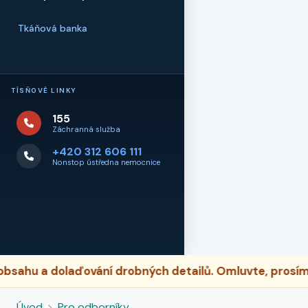
Tkáňová banka
TÍSŇOVÉ LINKY
155
Záchranná služba
+420 312 606 111
Nonstop ústředna nemocnice
ahu a dolaďování drobných detailů. Omluvte, prosím, p
Úvod
Pro odborníky