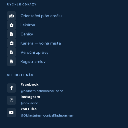
RYCHLÉ ODKAZY
Orientační plán areálu
Lékárna
Ceníky
Kariéra — volná místa
Výroční zprávy
Registr smluv
SLEDUJTE NÁS
Facebook
@oblastninemocnicekladno
Instagram
@onkladno
YouTube
@OblastninemocniceKladnoasnem