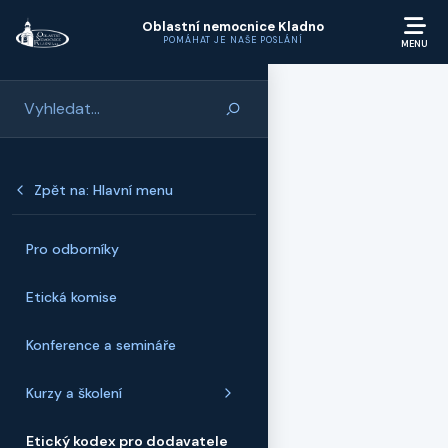
Přeskočit na hlavní obsah
Oblastní nemocnice Kladno
POMÁHAT JE NAŠE POSLÁNÍ
Zpět na: Hlavní menu
Pro odborníky
Etická komise
Konference a semináře
Kurzy a školení
Etický kodex pro dodavatele