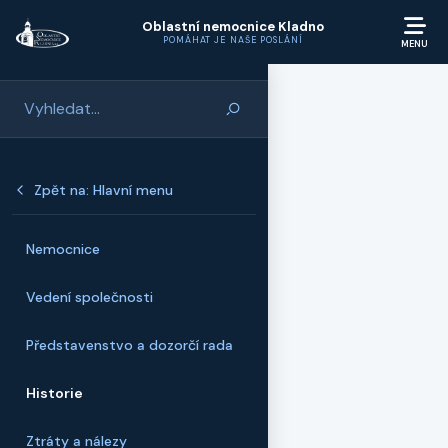
Přeskočit na hlavní obsah
Oblastní nemocnice Kladno
POMÁHAT JE NAŠE POSLÁNÍ
Zpět na: Hlavní menu
Nemocnice
Vedení společnosti
Představenstvo a dozorčí rada
Historie
Ztráty a nálezy