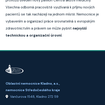
provozu uveden nový pavilon Centra akutní medicíny.
Všechna odborná pracoviště využívaná k příjmu nových
pacientů se tak nacházejí na jednom místě. Nemocnice je
vybavením a organizací práce srovnatelná s evropským
zdravotnictvím a právem se může pyšnit
nejvyšší
technickou a organizační úrovní
.
Oblastní nemocnice Kladno, a.s.,
nemocnice Středočeského kraje
Vančurova 1548, Kladno 272 59