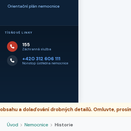
Orientační plán nemocnice
TÍSŇOVÉ LINKY
155
Záchranná služba
+420 312 606 111
Nonstop ústředna nemocnice
sahu a dolaďování drobných detailů. Omluvte, prosím,
Úvod
Nemocnice
Historie