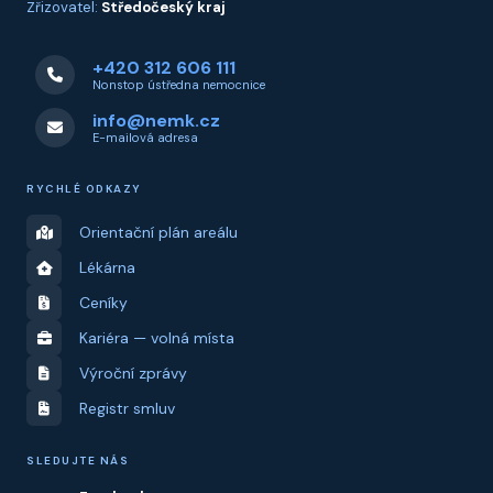
Zřizovatel:
Středočeský kraj
+420 312 606 111
Nonstop ústředna nemocnice
info@nemk.cz
E-mailová adresa
RYCHLÉ ODKAZY
Orientační plán areálu
Lékárna
Ceníky
Kariéra — volná místa
Výroční zprávy
Registr smluv
SLEDUJTE NÁS