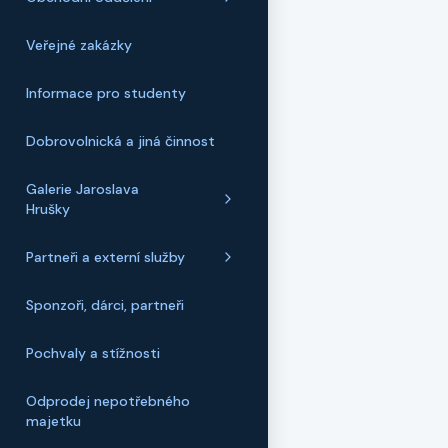
Veřejné zakázky
Informace pro studenty
Dobrovolnická a jiná činnost
Galerie Jaroslava
Hrušky
Partneři a externí služby
Sponzoři, dárci, partneři
Pochvaly a stížnosti
Odprodej nepotřebného
majetku