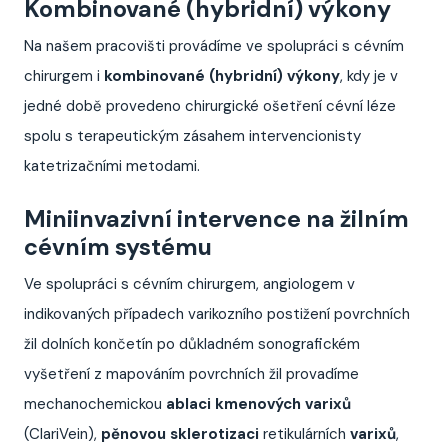
Kombinované (hybridní) výkony
Na našem pracovišti provádíme ve spolupráci s cévním
chirurgem i
kombinované (hybridní) výkony
, kdy je v
jedné době provedeno chirurgické ošetření cévní léze
spolu s terapeutickým zásahem intervencionisty
katetrizačními metodami.
Miniinvazivní intervence na žilním
cévním systému
Ve spolupráci s cévním chirurgem, angiologem v
indikovaných případech varikozního postižení povrchních
žil dolních končetín po důkladném sonografickém
vyšetření z mapováním povrchních žil provadíme
mechanochemickou
ablaci kmenových varixů
(ClariVein),
pěnovou sklerotizaci
retikulárních
varixů
,