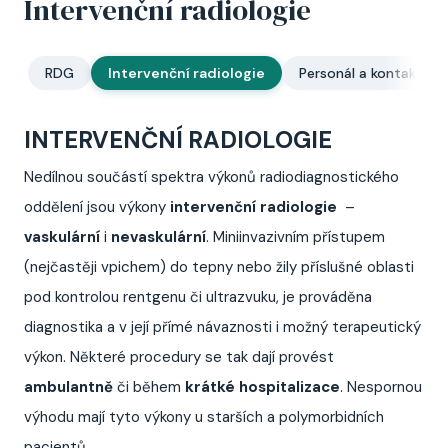
Intervenční radiologie
RDG
Intervenční radiologie
Personál a kontakty
INTERVENČNÍ RADIOLOGIE
Nedílnou součástí spektra výkonů radiodiagnostického
oddělení jsou výkony
intervenční radiologie
–
vaskulární
i
nevaskulární
. Miniinvazivním přístupem
(nejčastěji vpichem) do tepny nebo žily příslušné oblasti
pod kontrolou rentgenu či ultrazvuku, je prováděna
diagnostika a v její přímé návaznosti i možný terapeutický
výkon. Některé procedury se tak dají provést
ambulantně
či během
krátké hospitalizace
. Nespornou
výhodu mají tyto výkony u starších a polymorbidních
pacientů.