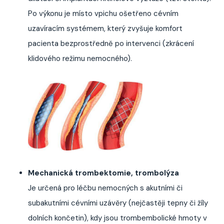
Po výkonu je místo vpichu ošetřeno cévním
uzavíracím systémem, který zvyšuje komfort
pacienta bezprostředně po intervenci (zkrácení
klidového režimu nemocného).
Mechanická trombektomie, trombolýza
Je určená pro léčbu nemocných s akutními či
subakutními cévními uzávěry (nejčastěji tepny či žíly
dolních končetin), kdy jsou trombembolické hmoty v