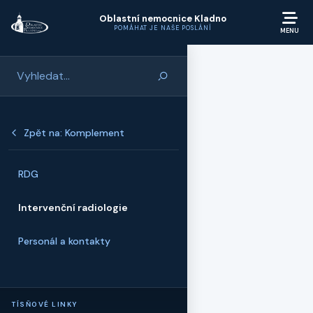
Přeskočit na hlavní obsah
Oblastní nemocnice Kladno
POMÁHAT JE NAŠE POSLÁNÍ
Zpět na: Komplement
RDG
Intervenční radiologie
Personál a kontakty
TÍSŇOVÉ LINKY