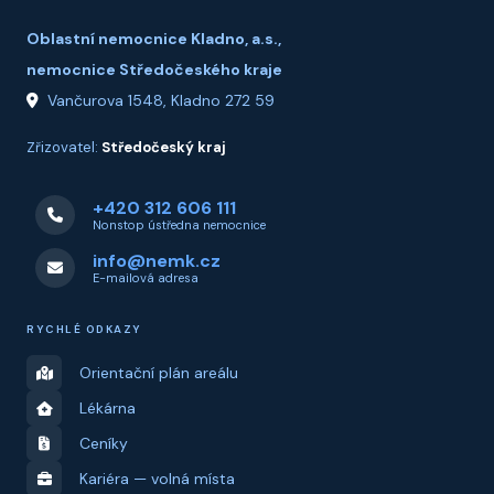
Oblastní nemocnice Kladno, a.s.,
nemocnice Středočeského kraje
Vančurova 1548, Kladno 272 59
Zřizovatel:
Středočeský kraj
+420 312 606 111
Nonstop ústředna nemocnice
info@nemk.cz
E-mailová adresa
RYCHLÉ ODKAZY
Orientační plán areálu
Lékárna
Ceníky
Kariéra — volná místa