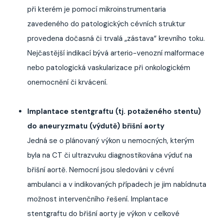
při kterém je pomocí mikroinstrumentaria
zavedeného do patologických cévních struktur
provedena dočasná či trvalá „zástava“ krevního toku.
Nejčastější indikací bývá arterio-venozní malformace
nebo patologická vaskularizace při onkologickém
onemocnění či krvácení.
Implantace stentgraftu (tj. potaženého stentu)
do aneuryzmatu (výdutě) břišní aorty
Jedná se o plánovaný výkon u nemocných, kterým
byla na CT či ultrazvuku diagnostikována výduť na
břišní aortě. Nemocní jsou sledováni v cévní
ambulanci a v indikovaných případech je jim nabídnuta
možnost intervenčního řešení. Implantace
stentgraftu do břišní aorty je výkon v celkové