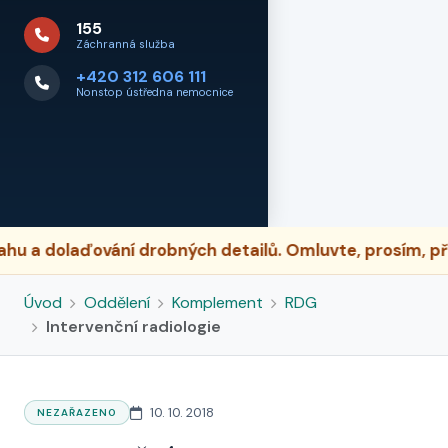
155
Záchranná služba
+420 312 606 111
Nonstop ústředna nemocnice
dolaďování drobných detailů. Omluvte, prosím, případ
Úvod
Oddělení
Komplement
RDG
Intervenční radiologie
10. 10. 2018
NEZAŘAZENO