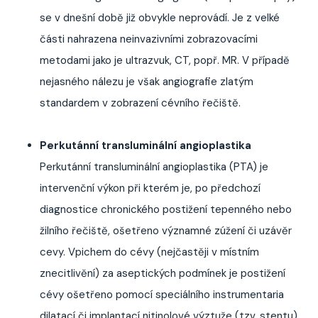
se v dnešní době již obvykle neprovádí. Je z velké
části nahrazena neinvazivními zobrazovacími
metodami jako je ultrazvuk, CT, popř. MR. V případě
nejasného nálezu je však angiografie zlatým
standardem v zobrazení cévního řečiště.
Perkutánní transluminální angioplastika
Perkutánní transluminální angioplastika (PTA) je
intervenční výkon při kterém je, po předchozí
diagnostice chronického postižení tepenného nebo
žilního řečiště, ošetřeno významné zúžení či uzávěr
cevy. Vpichem do cévy (nejčastěji v místním
znecitlivění) za aseptických podmínek je postižení
cévy ošetřeno pomocí speciálního instrumentaria
dilatací či implantací nitinolové výztuže (tzv. stentu).