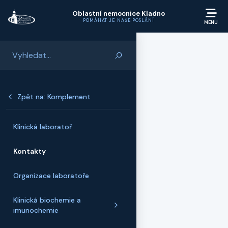
Přeskočit na hlavní obsah
Oblastní nemocnice Kladno
POMÁHAT JE NAŠE POSLÁNÍ
Zpět na: Komplement
Klinická laboratoř
Kontakty
Organizace laboratoře
Klinická biochemie a
imunochemie