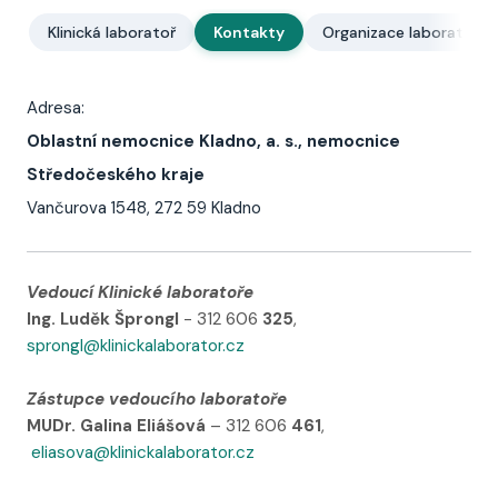
Klinická laboratoř
Kontakty
Organizace laboratoře
Adresa:
Oblastní nemocnice Kladno, a. s., nemocnice
Středočeského kraje
Vančurova 1548, 272 59 Kladno
Vedoucí Klinické laboratoře
Ing. Luděk Šprongl
- 312 606
325
,
sprongl@klinickalaborator.cz
Zástupce vedoucího laboratoře
MUDr. Galina Eliášová
– 312 606
461
,
eliasova@klinickalaborator.cz