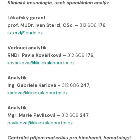
Klinická imunologie, úsek speciálních analýz
Lékařský garant
prof. MUDr. Ivan Šterzl, CSc.
– 312 606
176
,
isterzl@endo.cz
Vedoucí analytik
RNDr. Pavla Kováříková
– 312 606
176
,
kovarikova@klinickalaborator.cz
Analytik
Ing. Gabriela Karlová
– 312 606
247
,
karlova@klinickalaborator.cz
Analytik
Mgr. Marie Pavlisová
– 312 606
247
,
pavlisova@klinickalaborator.cz
Centrální příjem materiálu pro biochemii, hematologii,