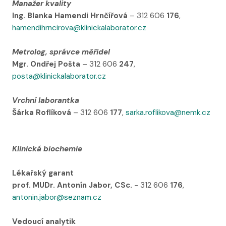
Manažer kvality
Ing. Blanka Hamendi Hrnčířová
– 312 606
176
,
hamendihrncirova@klinickalaborator.cz
Metrolog, správce měřidel
Mgr. Ondřej Pošta
– 312 606
247
,
posta@klinickalaborator.cz
Vrchní laborantka
Šárka Roflíková
– 312 606
177
,
sarka.roflikova@nemk.cz
Klinická biochemie
Lékařský garant
prof. MUDr. Antonín Jabor, CSc.
- 312 606
176
,
antonin.jabor@seznam.cz
Vedoucí analytik