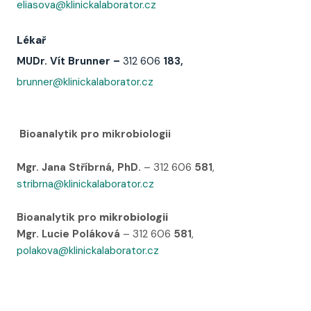
eliasova@klinickalaborator.cz
Lékař
MUDr. Vít Brunner
–
312 606
183,
brunner@klinickalaborator.cz
Bioanalytik pro mikrobiologii
Mgr. Jana Stříbrná, PhD.
– 312 606
581
,
stribrna@klinickalaborator.cz
Bioanalytik pro
mikrobiologii
Mgr. Lucie Poláková
– 312 606
581
,
polakova@klinickalaborator.cz