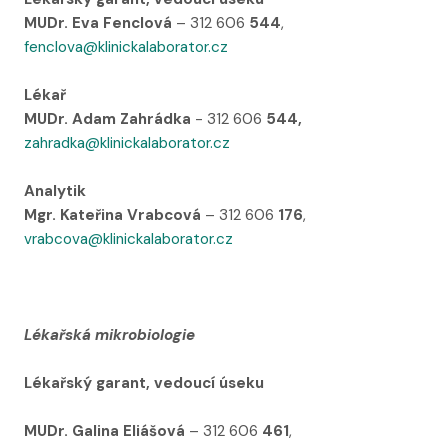
MUDr. Eva Fenclová
– 312 606
544
,
fenclova@klinickalaborator.cz
Lékař
MUDr. Adam Zahrádka
- 312 606
544,
zahradka@klinickalaborator.cz
Analytik
Mgr. Kateřina Vrabcová
– 312 606
176
,
vrabcova@klinickalaborator.cz
Lékařská mikrobiologie
Lékařský garant, vedoucí úseku
MUDr. Galina Eliášová
– 312 606
461
,