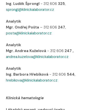
Ing. Luděk Šprongl
- 312 606
325
,
sprongl@klinickalaborator.cz
Analytik
Mgr. Ondřej Pošta
– 312 606
247
,
posta@klinickalaborator.cz
Analytik
Mgr. Andrea Kuželová
- 312 606
247 ,
andrea.kuzelova@klinickalaborator.cz
Analytik
Ing. Barbora Hřebíková
- 312 606
544
,
hrebikova@klinickalaborator.cz
Klinická hematologie
Lékařský garant, vedoucí úseku