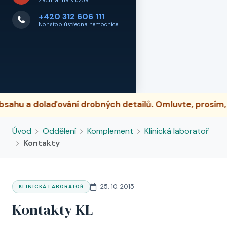
Záchranná služba
+420 312 606 111
Nonstop ústředna nemocnice
u a dolaďování drobných detailů. Omluvte, prosím, př
Úvod
Oddělení
Komplement
Klinická laboratoř
Kontakty
25. 10. 2015
KLINICKÁ LABORATOŘ
Kontakty KL